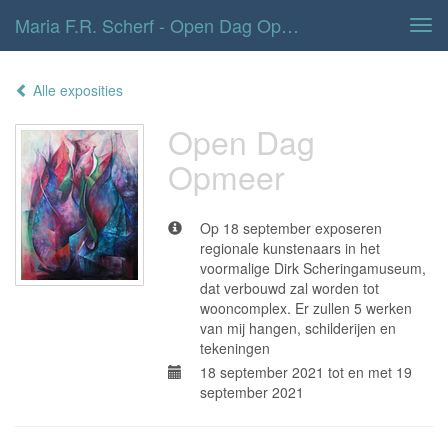
Maria F.r. Scherf - Open Dag Opmeer
Tog
navi
Alle exposities
Open Dag
Opmeer
Op 18 september exposeren
regionale kunstenaars in het
voormalige Dirk Scheringamuseum,
dat verbouwd zal worden tot
wooncomplex. Er zullen 5 werken
van mij hangen, schilderijen en
tekeningen
18 september 2021 tot en met 19
september 2021