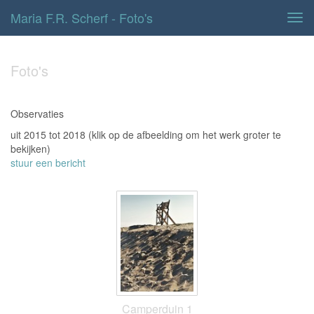
Maria F.r. Scherf - Foto's
Tog
navi
Foto's
Observaties
uit 2015 tot 2018
(klik op de afbeelding om het werk groter te
bekijken)
stuur een bericht
Camperduin 1