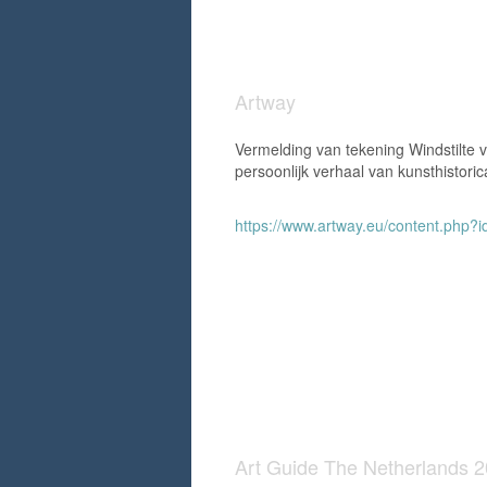
Artway
Vermelding van tekening Windstilte v
persoonlijk verhaal van kunsthistori
https://www.artway.eu/content.php
Art Guide The Netherlands 