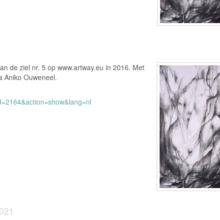
an de ziel nr. 5 op www.artway.eu in 2016. Met
ca Aniko Ouweneel.
?id=2164&action=show&lang=nl
2021