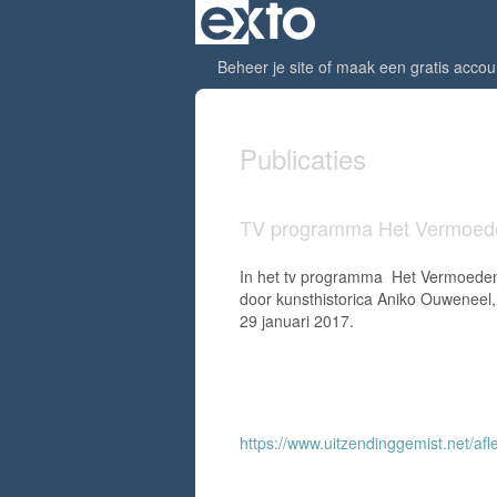
Beheer je site
of
maak een gratis accou
Publicaties
TV programma Het Vermoed
In het tv programma Het Vermoeden w
door kunsthistorica Aniko Ouweneel, 
29 januari 2017.
https://www.uitzendinggemist.net/a