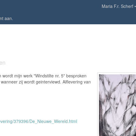
Maria F.r. Scherf
nt aan
.
en
ordt mijn werk "Windstilte nr. 5" besproken
wanneer zij wordt geinterviewd. Alflevering van
flevering/379396/De_Nieuwe_Wereld.html