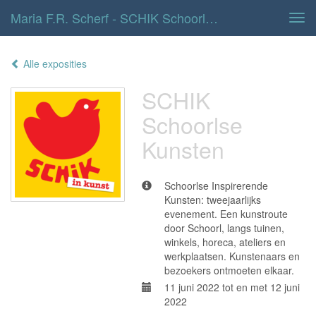
Maria F.r. Scherf - SCHIK Schoorlse Kunsten
Tog
navi
Alle exposities
SCHIK
Schoorlse
Kunsten
Schoorlse Inspirerende
Kunsten: tweejaarlijks
evenement. Een kunstroute
door Schoorl, langs tuinen,
winkels, horeca, ateliers en
werkplaatsen. Kunstenaars en
bezoekers ontmoeten elkaar.
11 juni 2022 tot en met 12 juni
2022