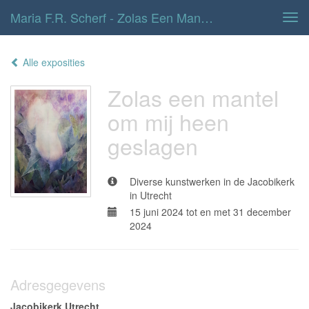
Maria F.r. Scherf - Zolas Een Mantel Om Mij Heen Geslagen
Tog
navi
Alle exposities
Zolas een mantel
om mij heen
geslagen
Diverse kunstwerken in de Jacobikerk
in Utrecht
15 juni 2024 tot en met 31 december
2024
Adresgegevens
Jacobikerk Utrecht