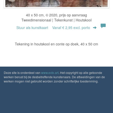
40 x 50 cm, © 2020, prijs op aanvraag
Tweedimensionaal | Tekenkunst | Houtskool
Stuur als kunstkaart
Vanaf € 2,95 excl. porto
Tekening in houtskool en conte op doek, 40 x 50 cm
Deze site is onderdeel van
www.exto.art
. Het copyright op alle getoonde
werken berust bij de desbetreffende kunstenaars. De afbeeldingen van de
werken mogen niet gebruikt worden zonder schriftelijke toestemming.