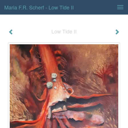
Maria F.r. Scherf - Low Tide II
Tog
navi
Low Tide II