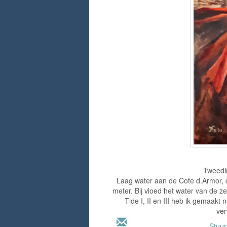
Tweedim
Laag water aan de Cote d.Armor, d
meter. Bij vloed het water van de z
Tide I, II en III heb ik gemaakt 
ver
Stuu