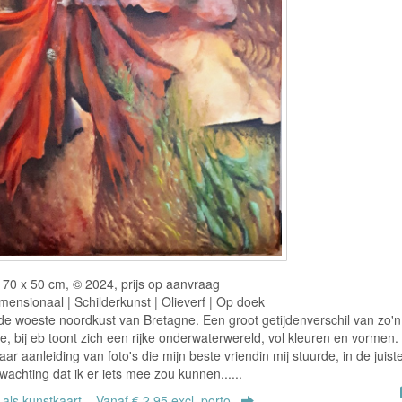
70 x 50 cm, © 2024, prijs op aanvraag
ensionaal | Schilderkunst | Olieverf | Op doek
e woeste noordkust van Bretagne. Een groot getijdenverschil van zo'n
ee, bij eb toont zich een rijke onderwaterwereld, vol kleuren en vormen
naar aanleiding van foto's die mijn beste vriendin mij stuurde, in de juist
wachting dat ik er iets mee zou kunnen......
r als kunstkaart
Vanaf € 2,95 excl. porto