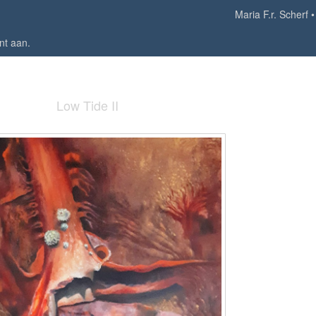
Maria F.r. Scherf
nt aan
.
Low Tide II