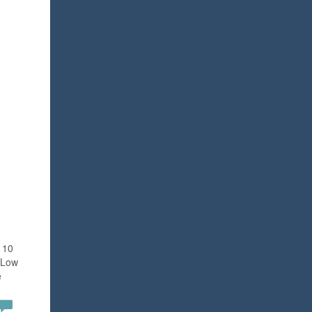
 10
. Low
e