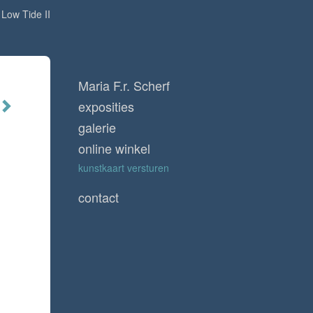
Low Tide II
Maria F.r. Scherf
exposities
galerie
online winkel
kunstkaart versturen
contact